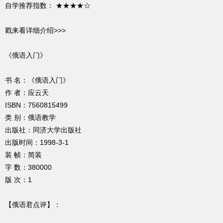
自学推荐指数： ★★★★☆
戳来看详细介绍>>>
《俄语入门》
书 名：《俄语入门》
作 者：应云天
ISBN：7560815499
类 别：俄语教学
出版社：同济大学出版社
出版时间：1998-3-1
装 帧：简装
字 数：380000
版 次：1
【俄语君点评】：