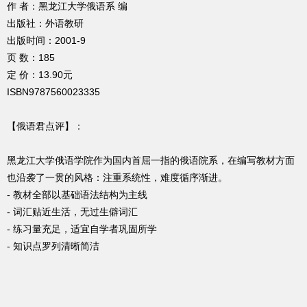
作 者：黑龙江大学俄语系 编
出版社：外语教研
出版时间：2001-9
页 数：185
定 价：13.90元
ISBN9787560023335
【俄语君点评】：
黑龙江大学俄语学院作为国内首屈一指的俄语院系，在编写教材方面
也沿袭了一贯的风格：注重系统性，难度循序渐进。
- 教材全部以基础语法结构为主线
- 词汇贴近生活，无过生僻词汇
- 练习量充足，适宜自学者巩固所学
- 知识点罗列清晰简洁