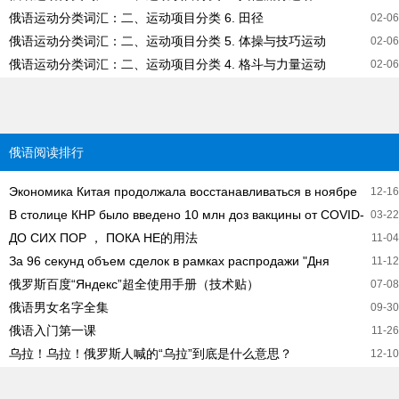
俄语运动分类词汇：二、运动项目分类 6. 田径
02-06
俄语运动分类词汇：二、运动项目分类 5. 体操与技巧运动
02-06
俄语运动分类词汇：二、运动项目分类 4. 格斗与力量运动
02-06
俄语阅读排行
Экономика Китая продолжала восстанавливаться в ноябре
12-16
В столице КНР было введено 10 млн доз вакцины от COVID-
2021 года
03-22
ДО СИХ ПОР ， ПОКА НЕ的用法
19
11-04
За 96 секунд объем сделок в рамках распродажи "Дня
11-12
俄罗斯百度“Яндекс”超全使用手册（技术贴）
холостяков" на китайской онлайн-платфор
07-08
俄语男女名字全集
09-30
俄语入门第一课
11-26
乌拉！乌拉！俄罗斯人喊的“乌拉”到底是什么意思？
12-10