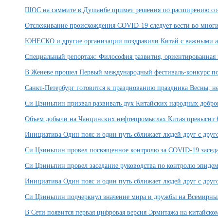
ШОС на саммите в Душанбе примет решения по расширению со
Отслеживание происхождения COVID-19 следует вести во многи
ЮНЕСКО и другие организации поздравили Китай с важными а
Специальный репортаж: Философия развития, ориентированная н
В Женеве прошел Первый международный фестиваль-конкурс по
Санкт-Петербург готовится к празднованию праздника Весны, н
Си Цзиньпин призвал развивать дух Китайских народных добро
Объем добычи на Чанцинских нефтепромыслах Китая превысит 6
Инициатива Один пояс и один путь сближает людей друг с друг
Си Цзиньпин провел посвященное контролю за COVID-19 засе
Си Цзиньпин провел заседание руководства по контролю эпиде
Инициатива Один пояс и один путь сближает людей друг с друг
Си Цзиньпин подчеркнул значение мира и дружбы на Всемирны
В Сети появится первая цифровая версия Эрмитажа на китайско