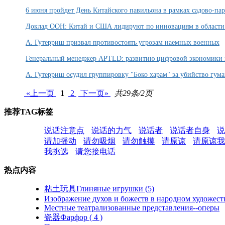
6 июня пройдет День Китайского павильона в рамках садово-п
Доклад ООН: Китай и США лидируют по инновациям в област
А. Гутерриш призвал противостоять угрозам наемных военных
Генеральный менеджер APTLD: развитию цифровой экономики и 
А. Гутерриш осудил группировку "Боко харам" за убийство гум
«上一页
1
2
下一页»
共29条/2页
推荐TAG标签
说话注意点
说话的力气
说话者
说话者自身
说
请加摇动
请勿吸烟
请勿触摸
请原谅
请原谅我
我挑选
请您接电话
热点内容
粘土玩具Глиняные игрушки (5)
Изображение духов и божеств в народном художеств
Местные театрализованные представления--оперы
瓷器Фарфор ( 4 )