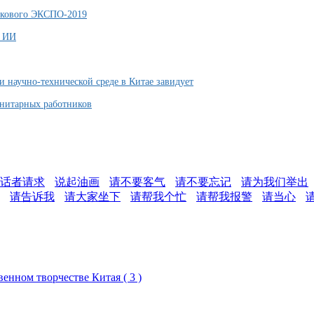
аркового ЭКСПО-2019
и ИИ
научно-технической среде в Китае завидует
анитарных работников
话者请求
说起油画
请不要客气
请不要忘记
请为我们举出
请告诉我
请大家坐下
请帮我个忙
请帮我报警
请当心
енном творчестве Китая ( 3 )