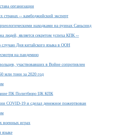
става организации
х странах -- камбоджийский эксперт
рхеологическими находками на руинах Саньсинд
а людей, является секретом успеха КПК --
 случаю Дня китайского языка в ООН
есмотря на пандемию
вольцев, участвовавших в Войне сопротивлен
0 млн тонн за 2020 год
ом
дание ПК Политбюро ЦК КПК
мии COVID-19 и сделал денежное пожертвован
ом
х военных играх
м языке