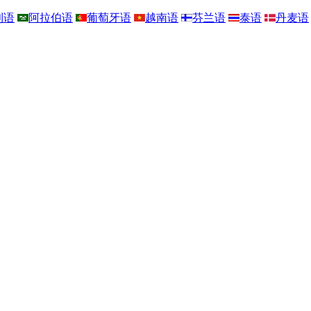
利语
阿拉伯语
葡萄牙语
越南语
芬兰语
泰语
丹麦语