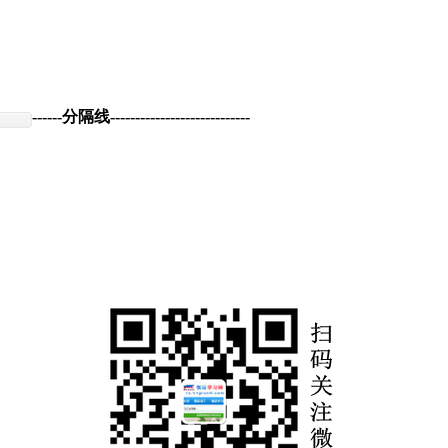
------分隔线----------------------------