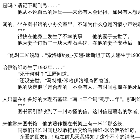
是吗？请记下期刊号……”
他从不说自己的姓氏——未必有人会记得。如果有人想起
闻的、坐在图书馆的小办公室里、不知为什么总是习惯小声说
***
很快在他身上发生了不幸的事——他的妻子去世了。
他为妻子订做了一块大理石墓碑。在他的妻子安葬后，他做
，”他对工匠说道，“索洛维约娃•安娜•康斯坦丁诺夫娜生于1936
哈伊洛维奇生于1932年……”
“死于何时？”工匠问道。
“还没去世。”马特维•米哈伊洛维奇回答道。
他的决定似乎是合理的，不会有人、有时间意愿在他死后
人只需在准备好的大理石墓碑上写上三个词“死于…年”。那时
***
图书索引部收到了一封奇怪的信。这封信是著名的学者、
来他常来图书馆，他的著作摆在书架上有一米半那么长。
同事们很长时间也没敢把信交给马特维•米哈伊洛维奇。
“亲爱的朋友们！就在前几天我得知了这个不幸的消息——