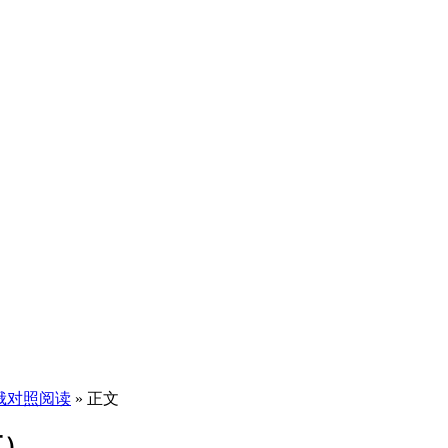
俄对照阅读
» 正文
三）