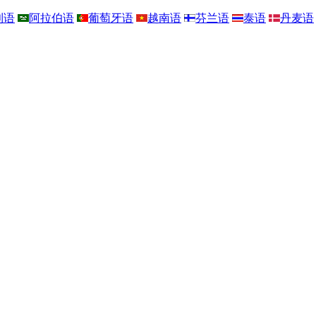
利语
阿拉伯语
葡萄牙语
越南语
芬兰语
泰语
丹麦语