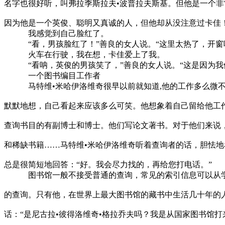
名字也很好听，叫弗拉季斯拉夫•波普拉夫斯基。但他是一个
因为他是一个英俊、聪明又真诚的人，但他却从没注意过卡佳
我感觉到自己脸红了。
“看，男孩脸红了！”善良的女人说。“这里太热了，开窗
火车在行驶，我在想，卡佳爱上了我。
“看呐，英俊的男孩笑了，”善良的女人说。“这是因为我们
一个图书编目工作者
马特维•米哈伊洛维奇很早以前就知道,他的工作多么微不
默默地想，自己看起来应该多么可笑。他想象着自己留给他工
查询书目的有副博士和博士。他们写论文著书。对于他们来说
和稀缺书籍……马特维•米哈伊洛维奇听着查询者的话，胆怯
总是很简短地回答：“好。我会尽力找的，再给您打电话。”
图书馆一般不接受普通的查询，常见的索引信息可以从学
的查询。只有他，在世界上最大图书馆的藏书中生活几十年的
话：“是尼古拉•彼得洛维奇•格拉乔夫吗？我是从国家图书馆