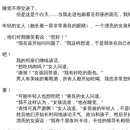
睡觉不用交谈了。
但是这是个白天……当我走进包厢看见邻座的面孔，我知
年轻的女人（她长着一双非常善良的眼睛）、一个漂亮的女孩
，他们对我微笑着说：“您好！”
“现在该开始问问题了。”我这样想道，于是我坐在自己的
吧！
我的邻座们继续谈话。
“想吃鸡肉吗？”女人问道。
“谢谢！”女孩回答道。“我有好吃的面包。”
男人有美味的葡萄酒，所有人都开始吃喝。我也非常想吃
要！
“可能年轻人也想吃吧！”善良的女人问道。
“我不这样认为，”女孩说道，“他在睡觉。”
“表情可真严肃啊！”女人说道。“多英俊的年轻人，不是
然后他们开始长时间地谈论天气、政治和孩子。然后开始
漂亮的女孩说：“我有个朋友叫卡佳。卡佳的领导长相很英