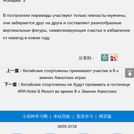
Фонарей. э
В построении пирамиды участвуют только гимнасты-мужчины,
они забираются друг на друга и составляют разнообразные
вертикальные фигуры, символизирующие счастье и избавление
от невзгод в новом году.
分享到：
上一篇：
Китайские спортсмены принимают участие в 8-х
зимних Азиатских играх
下一篇：
Китайские спортсмены не будут проживать в гостинице
APA Hotel & Resort во время 8-х Зимних Азиатских
小语种学习网
|
本站导航
|
英语学习
|
网页版
08/09 20:58