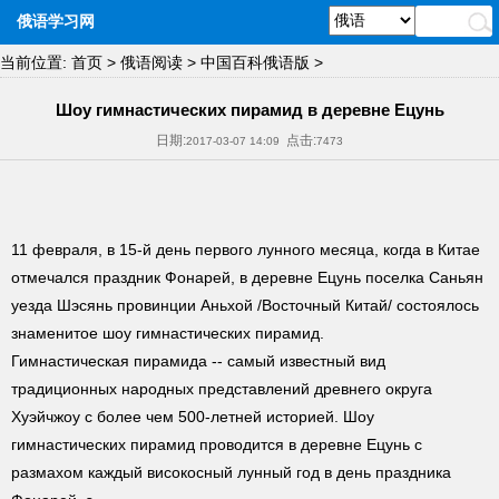
俄语学习网
当前位置:
首页
>
俄语阅读
>
中国百科俄语版
>
Шоу гимнастических пирамид в деревне Ецунь
日期:
点击:
2017-03-07 14:09
7473
11 февраля, в 15-й день первого лунного месяца, когда в Китае
отмечался праздник Фонарей, в деревне Ецунь поселка Саньян
уезда Шэсянь провинции Аньхой /Восточный Китай/ состоялось
знаменитое шоу гимнастических пирамид.
Гимнастическая пирамида -- самый известный вид
традиционных народных представлений древнего округа
Хуэйчжоу с более чем 500-летней историей. Шоу
гимнастических пирамид проводится в деревне Ецунь с
размахом каждый високосный лунный год в день праздника