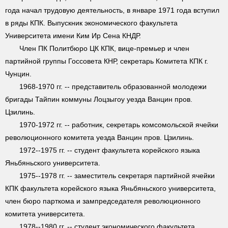
года начал трудовую деятельность, в январе 1971 года вступил
в ряды КПК. Выпускник экономического факультета
Университета имени Ким Ир Сена КНДР.
Член ПК Политбюро ЦК КПК, вице-премьер и член
партийной группы Госсовета КНР, секретарь Комитета КПК г.
Чунцин.
1968-1970 гг. -- представитель образованной молодежи
бригады Тайпин коммуны Лоцзыгоу уезда Ванцин пров.
Цзилинь.
1970-1972 гг. -- работник, секретарь комсомольской ячейки
революционного комитета уезда Ванцин пров. Цзилинь.
1972--1975 гг. -- студент факультета корейского языка
Яньбяньского университета.
1975--1978 гг. -- заместитель секретаря партийной ячейки
КПК факультета корейского языка Яньбяньского университета,
член бюро парткома и зампредседателя революционного
комитета университета.
1978--1980 гг. -- студент экономического факультета