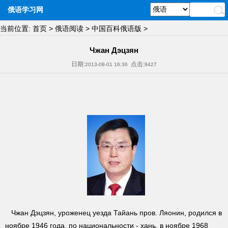
俄语学习网
当前位置:
首页
>
俄语阅读
>
中国百科俄语版
>
Чжан Дэцзян
日期:
点击:
2013-08-01 16:36
9427
Чжан Дэцзян, уроженец уезда Тайань пров. Ляонин, родился в
ноябре 1946 года, по национальности - хань, в ноябре 1968