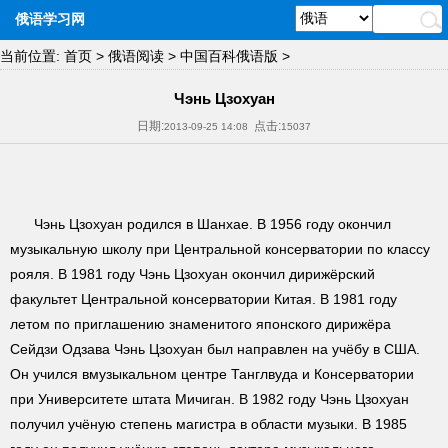
俄语学习网
当前位置:
首页
>
俄语阅读
>
中国百科俄语版
>
Чэнь Цзохуан
日期:
点击:
2013-09-25 14:08
15037
Чэнь Цзохуан родился в Шанхае. В 1956 году окончил
музыкальную школу при Центральной консерватории по классу
рояля. В 1981 году Чэнь Цзохуан окончил дирижёрский
факультет Центральной консерватории Китая. В 1981 году
летом по приглашению знаменитого японского дирижёра
Сейдзи Одзава Чэнь Цзохуан был направлен на учёбу в США.
Он учился вмузыкальном центре Танглвуда и Консерватории
при Университете штата Мичиган. В 1982 году Чэнь Цзохуан
получил учёную степень магистра в области музыки. В 1985