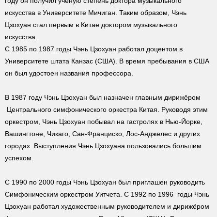
году он получил учёную степень доктора музыкального
искусства в Университете Мичиган. Таким образом, Чэнь
Цзохуан стал первым в Китае доктором музыкального
искусства.
С 1985 по 1987 годы Чэнь Цзохуан работал доцентом в
Университете штата Канзас (США). В время пребывания в США
он был удостоен названия профессора.
В 1987 году Чэнь Цзохуан был назначен главным дирижёром
Центрального симфонического оркестра Китая. Руководя этим
оркестром, Чэнь Цзохуан побывал на гастролях в Нью-Йорке,
Вашингтоне, Чикаго, Сан-Франциско, Лос-Анджелес и других
городах. Выступления Чэнь Цзохуана пользовались большим
успехом.
С 1990 по 2000 годы Чэнь Цзохуан был приглашен руководить
Симфоническим оркестром Уитчета. С 1992 по 1996 годы Чэнь
Цзохуан работал художественным руководителем и дирижёром