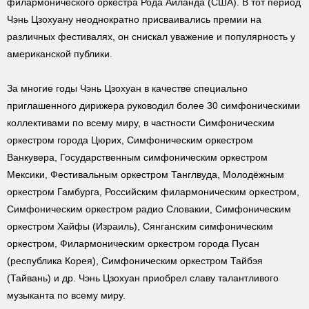
филармонического оркестра Рода Айланда (США). В тот период
Чэнь Цзохуану неоднократно присваивались премии на
различных фестивалях, он снискал уважение и популярность у
американской публики.
За многие годы Чэнь Цзохуан в качестве специально
приглашенного дирижера руководил более 30 симфоническими
коллективами по всему миру, в частности Симфоническим
оркестром города Цюрих, Симфоническим оркестром
Ванкувера, Государственным симфоническим оркестром
Мексики, Фестивальным оркестром Танглвуда, Молодёжным
оркестром Гамбурга, Российским филармоническим оркестром,
Симфоническим оркестром радио Словакии, Симфоническим
оркестром Хайфы (Израиль), Сянганским симфоническим
оркестром, Филармоническим оркестром города Пусан
(республика Корея), Симфоническим оркестром Тайбэя
(Тайвань) и др. Чэнь Цзохуан приобрел славу талантливого
музыканта по всему миру.