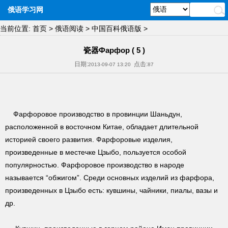
俄语学习网
当前位置:
首页
>
俄语阅读
>
中国百科俄语版
>
瓷器Фарфор ( 5 )
日期:
点击:
2013-09-07 13:20
87
Фарфоровое производство в провинции Шаньдун,
расположенной в восточном Китае, обладает длительной
историей своего развития. Фарфоровые изделия,
произведенные в местечке Цзыбо, пользуется особой
популярностью. Фарфоровое производство в народе
называется “обжигом”. Среди основных изделий из фарфора,
произведенных в Цзыбо есть: кувшины, чайники, пиалы, вазы и
др.