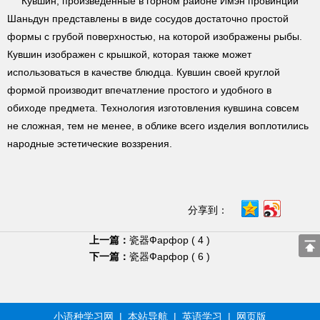
Кувшин, произведенные в горном районе Имэн провинции
Шаньдун представлены в виде сосудов достаточно простой
формы с грубой поверхностью, на которой изображены рыбы.
Кувшин изображен с крышкой, которая также может
использоваться в качестве блюдца. Кувшин своей круглой
формой производит впечатление простого и удобного в
обиходе предмета. Технология изготовления кувшина совсем
не сложная, тем не менее, в облике всего изделия воплотились
народные эстетические воззрения.
分享到：
上一篇：
瓷器Фарфор ( 4 )
下一篇：
瓷器Фарфор ( 6 )
小语种学习网
|
本站导航
|
英语学习
|
网页版