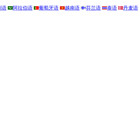
利语
阿拉伯语
葡萄牙语
越南语
芬兰语
泰语
丹麦语