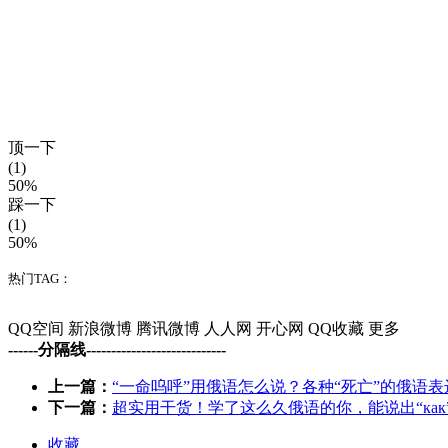
顶一下
(1)
50%
踩一下
(1)
50%
热门TAG：
QQ空间
新浪微博
腾讯微博
人人网
开心网
QQ收藏
更多
------分隔线----------------------------
上一篇：
“一命呜呼”用俄语怎么说？各种“死亡”的俄语
下一篇：
超实用干货！学了这么久俄语的你，能说出“ка
收藏