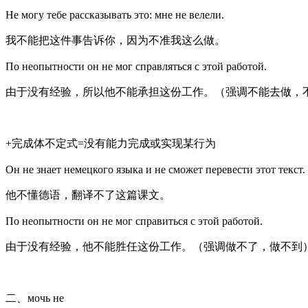
Не могу тебе рассказывать это: мне не велели.
我不能把这件事告诉你，因为不准我这么做。
По неопытности он не мог справляться с этой работой.
由于没有经验，所以他不能承担这份工作。（强调不能去做，
+完成体不定式=没有能力完成或实现某行为
Он не знает немецкого языка и не сможет перевести этот текст.
他不懂德语，翻译不了这篇课文。
По неопытности он не мог справиться с этой работой.
由于没有经验，他不能胜任这份工作。（强调做不了，做不到
二、мочь не