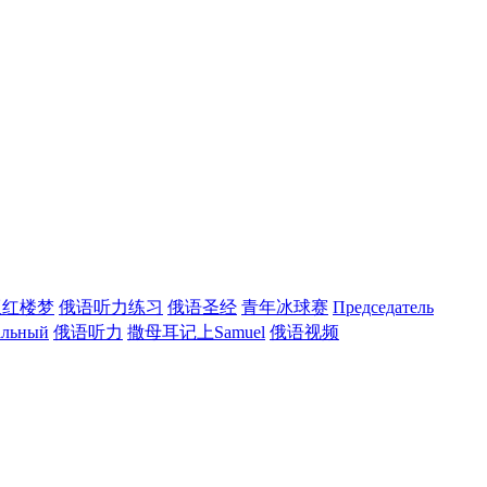
版红楼梦
俄语听力练习
俄语圣经
青年冰球赛
Председатель
льный
俄语听力
撒母耳记上Samuel
俄语视频