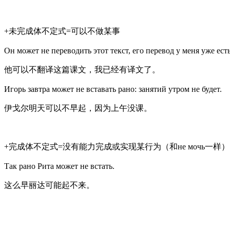
+未完成体不定式=可以不做某事
Он может не переводить этот текст, его перевод у меня уже есть
他可以不翻译这篇课文，我已经有译文了。
Игорь завтра может не вставать рано: занятий утром не будет.
伊戈尔明天可以不早起，因为上午没课。
+完成体不定式=没有能力完成或实现某行为（和не мочь一样）
Так рано Рита может не встать.
这么早丽达可能起不来。