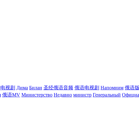
斯电视剧
Дима
Билан
圣经俄语音频
俄语电视剧
Напомним
俄语
я
俄语MV
Министерство
Недавно
министр
Генеральный
Официа