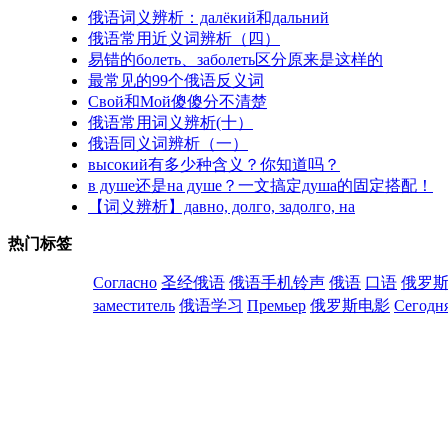
俄语词义辨析：далёкий和дальний
俄语常用近义词辨析（四）
易错的болеть、заболеть区分原来是这样的
最常见的99个俄语反义词
Свой和Мой傻傻分不清楚
俄语常用词义辨析(十）
俄语同义词辨析（一）
высокий有多少种含义？你知道吗？
в душе还是на душе？一文搞定душа的固定搭配！
【词义辨析】давно, долго, задолго, на
热门标签
Согласно
圣经俄语
俄语手机铃声
俄语
口语
俄罗
заместитель
俄语学习
Премьер
俄罗斯电影
Сегодн